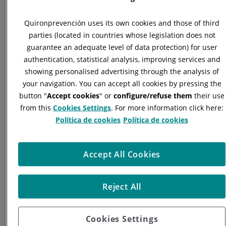
impulsando la digitalizaciónde la gestión CAE
Quironprevención uses its own cookies and those of third
JULIO 14, 2026
parties (located in countries whose legislation does not
guarantee an adequate level of data protection) for user
Este mes celebramos un nuevo aniversario marcado por la
evolución, la innovación y nuestro compromiso con una
authentication, statistical analysis, improving services and
gestión más eficiente
showing personalised advertising through the analysis of
your navigation. You can accept all cookies by pressing the
Leer más
button "
Accept cookies
" or
configure/refuse them
their use
from this
Cookies Settings
. For more information click here:
Política de cookies
Política de cookies
Accept All Cookies
Reject All
Cookies Settings