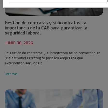
Gestión de contratas y subcontratas: la
importancia de la CAE para garantizar la
seguridad laboral
JUNIO 30, 2026
La gestión de contratas y subcontratas se ha convertido en
una actividad estratégica para las empresas que
externalizan servicios o
Leer más