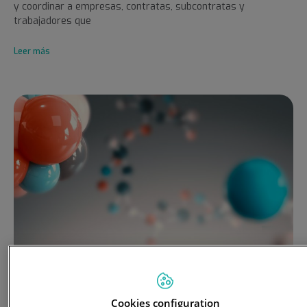
y coordinar a empresas, contratas, subcontratas y
trabajadores que
Leer más
En QUIOO celebramos un nuevo aniversario
Cookies configuration