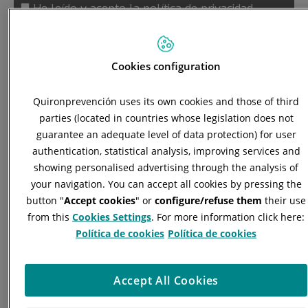
He leído y acepto la
política de privacidad.
Solicitar información
Cookies configuration
Quironprevención uses its own cookies and those of third
parties (located in countries whose legislation does not
guarantee an adequate level of data protection) for user
authentication, statistical analysis, improving services and
showing personalised advertising through the analysis of
your navigation. You can accept all cookies by pressing the
button "
Accept cookies
" or
configure/refuse them
their use
Este servicio permite gestionar de forma
from this
Cookies Settings
. For more information click here:
centralizada la documentación necesaria para la
Política de cookies
Política de cookies
CAE de transportistas, facilitando el control de
conductores, vehículos y empresas de
transporte
para así como los requerimientos específicos
Accept All Cookies
establecidos por cada cliente para acceder a sus
instalaciones.