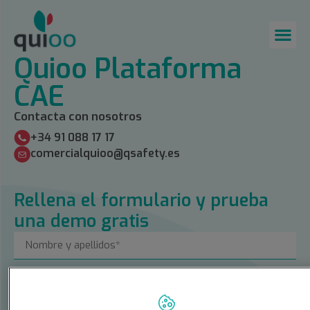
Quioo Plataforma
CAE
Contacta con nosotros
+34 91 088 17 17
comercialquioo@qsafety.es
Rellena el formulario y prueba
una demo gratis