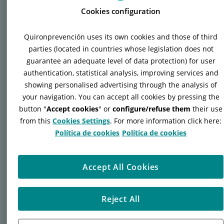
Cookies configuration
Quironprevención uses its own cookies and those of third
parties (located in countries whose legislation does not
guarantee an adequate level of data protection) for user
authentication, statistical analysis, improving services and
showing personalised advertising through the analysis of
your navigation. You can accept all cookies by pressing the
button "
Accept cookies
" or
configure/refuse them
their use
from this
Cookies Settings
. For more information click here:
Sí, estoy de acuerdo con la
Política de Privacidad
Política de cookies
Política de cookies
de Quirón Prevención
Enviar
Accept All Cookies
Reject All
La presente política de privacidad está establecida
conforme a lo dispuesto en la normativa vigente en