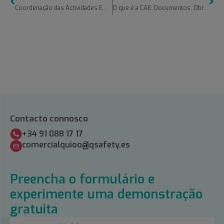
Coordenação das Actividades Empresariais (CAE): Chaves para a sua correta gestão e cumprimento
O que é a CAE: Documentos, Obrigações e Como Funciona
Contacto connosco
+34 91 088 17 17
comercialquioo@qsafety.es
Preencha o formulário e
experimente uma demonstração
gratuita