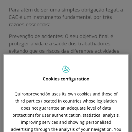
Para além de ser uma simples obrigação legal, a
CAE é um instrumento fundamental por três
razões essenciais:
Prevenção de acidentes: O seu objetivo final é
proteger a vida e a saúde dos trabalhadores,
evitando que os riscos das diferentes actividades
se combinem e se multipliquem.
Cumprir a lei: Ignorar o CAE pode levar a
sanções financeiras e responsabilidades legais
Cookies configuration
(civis e mesmo criminais) muito graves para os
empregadores.
Quironprevención uses its own cookies and those of
third parties (located in countries whose legislation
Melhoria da eficiência: Um ambiente de trabalho
does not guarantee an adequate level of data
seguro é um ambiente produtivo. O CAE ajuda a
protection) for user authentication, statistical analysis,
organizar melhor as tarefas, a evitar
improving services and showing personalised
interferências e a otimizar os recursos.
advertising through the analysis of your navigation. You